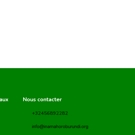
eaux
Nous contacter
+32456892282
info@inamahoroburundi.org