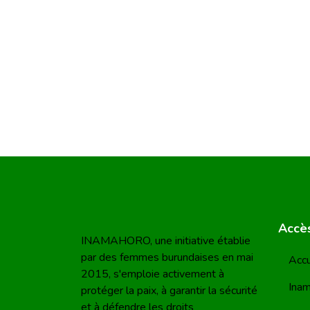
Accès
INAMAHORO, une initiative établie
par des femmes burundaises en mai
Accu
2015, s'emploie activement à
Ina
protéger la paix, à garantir la sécurité
et à défendre les droits