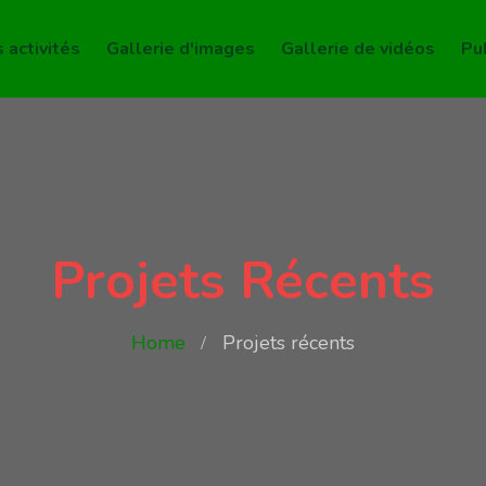
 activités
Gallerie d'images
Gallerie de vidéos
Pu
Projets Récents
Home
Projets récents