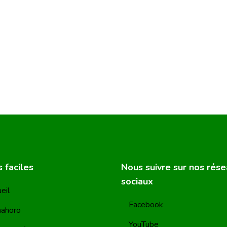
 faciles
Nous suivre sur nos rés
sociaux
eil
Facebook
mahoro
YouTube