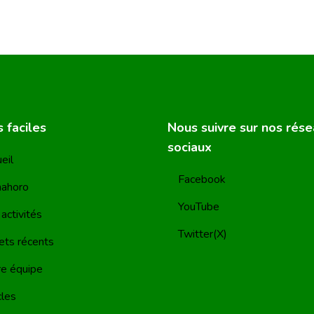
 faciles
Nous suivre sur nos rés
sociaux
eil
Facebook
mahoro
YouTube
activités
Twitter(X)
ets récents
e équipe
cles