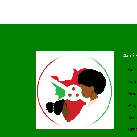
Accès
Accu
Ina
Nos 
Proj
Notr
Arti