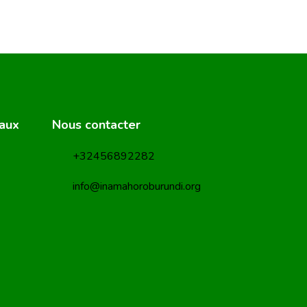
eaux
Nous contacter
+32456892282
info@inamahoroburundi.org