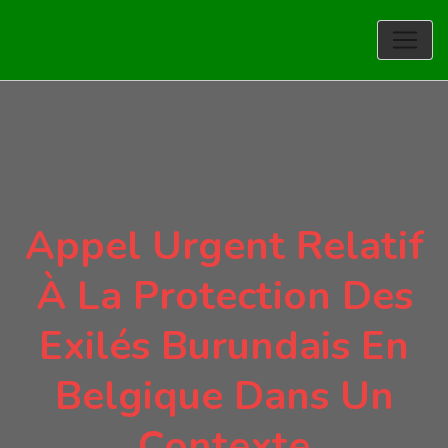
Appel Urgent Relatif
À La Protection Des
Exilés Burundais En
Belgique Dans Un
Contexte