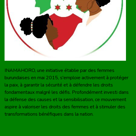
INAMAHORO, une initiative établie par des femmes
burundaises en mai 2015, s'emploie activement à protéger
la paix, à garantir la sécurité et à défendre les droits
fondamentaux malgré les défis. Profondément investi dans
la défense des causes et la sensibilisation, ce mouvement
aspire à valoriser les droits des femmes et à stimuler des
transformations bénéfiques dans la nation.